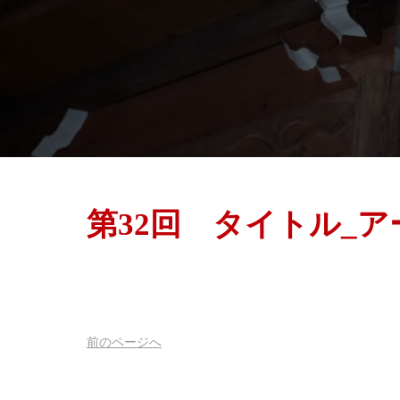
第32回 タイトル_ア
前
のページ
へ