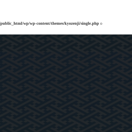
/public_html/wp/wp-content/themes/kyozenji/single.php
o