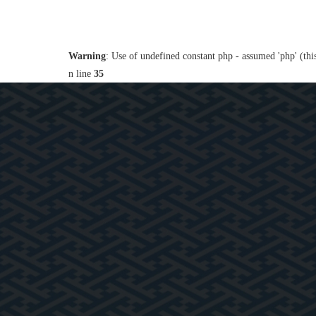
Warning
: Use of undefined constant php - assumed 'php' (thi
n line
35