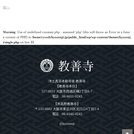
前
へ
Warning
: Use of undefined constant php - assumed 'php' (this will throw an Error in a futur
e version of PHP) in
/home/cyweb/kyozenji.jp/public_html/wp/wp-content/themes/kyozenj
i/single.php
on line
35
浄土真宗本願寺派 教善寺
【教善寺本坊】
557-0051 大阪市西成区橘2丁目6-7
電話 06-6651-0243
【井高野教善寺】
〒533-0002 大阪市東淀川区北江口4丁目2-4
電話 06-6340-0243
@kyozenji