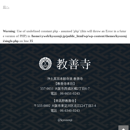
前
へ
Warning
: Use of undefined constant php - assumed 'php' (this will throw an Error in a futur
e version of PHP) in
/home/cyweb/kyozenji.jp/public_html/wp/wp-content/themes/kyozenj
i/single.php
on line
35
浄土真宗本願寺派 教善寺
【教善寺本坊】
557-0051 大阪市西成区橘2丁目6-7
電話 06-6651-0243
【井高野教善寺】
〒533-0002 大阪市東淀川区北江口4丁目2-4
電話 06-6340-0243
@kyozenji