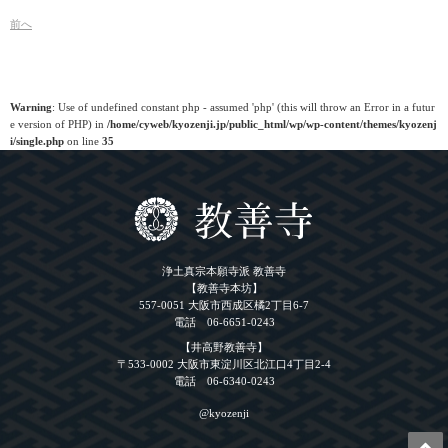
前
へ
Warning
: Use of undefined constant php - assumed 'php' (this will throw an Error in a futur
e version of PHP) in
/home/cyweb/kyozenji.jp/public_html/wp/wp-content/themes/kyozenj
i/single.php
on line
35
浄土真宗本願寺派 教善寺
【教善寺本坊】
557-0051 大阪市西成区橘2丁目6-7
電話 06-6651-0243
【井高野教善寺】
〒533-0002 大阪市東淀川区北江口4丁目2-4
電話 06-6340-0243
@kyozenji