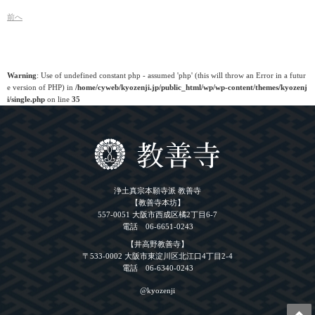
前
へ
Warning
: Use of undefined constant php - assumed 'php' (this will throw an Error in a futur
e version of PHP) in
/home/cyweb/kyozenji.jp/public_html/wp/wp-content/themes/kyozenj
i/single.php
on line
35
浄土真宗本願寺派 教善寺
【教善寺本坊】
557-0051 大阪市西成区橘2丁目6-7
電話 06-6651-0243
【井高野教善寺】
〒533-0002 大阪市東淀川区北江口4丁目2-4
電話 06-6340-0243
@kyozenji