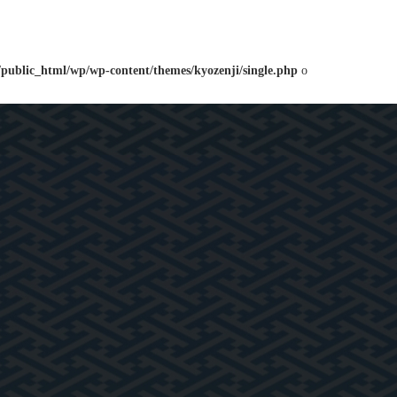
/public_html/wp/wp-content/themes/kyozenji/single.php
o