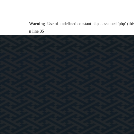
Warning
: Use of undefined constant php - assumed 'php' (thi
n line
35