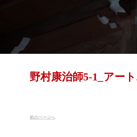
野村康治師5-1_アート
前
のページ
へ